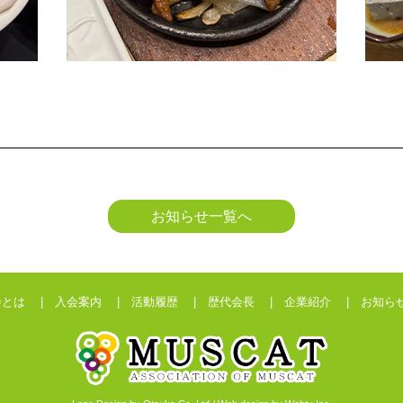
お知らせ一覧へ
会とは |
入会案内 |
活動履歴 |
歴代会長 |
企業紹介 |
お知ら